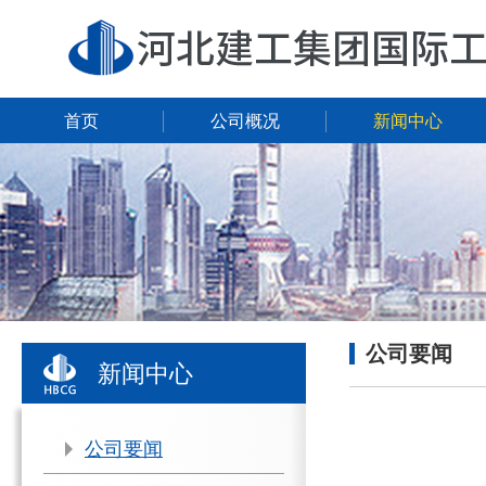
首页
公司概况
新闻中心
公司要闻
新闻中心
公司要闻