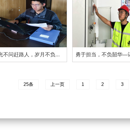
光不问赶路人，岁月不负...
勇于担当，不负韶华—记集
25条
上一页
1
2
3