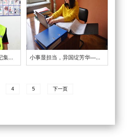
...
小事显担当，异国绽芳华—...
4
5
下一页