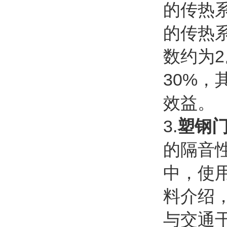
的传热系
的传热系
数约为2
30%，
效益。
3.
塑钢
的隔音
中，使
料介绍
与交通