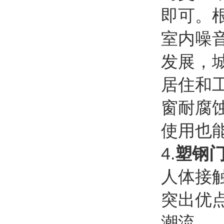
即可。
室内噪
发展，
居住和
窗耐腐
使用也
4.
塑钢
人体接
突出优
潮流。