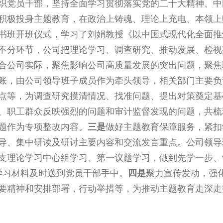
织党员干部，坚持全面学习贯彻落实党的二十大精神、中
积极投身主题教育，在政治上铸魂、理论上充电、本领上
书班开班仪式，学习了刘娟教授《以中国式现代化全面推
不分环节，公司把理论学习、调查研究、推动发展、检视
合公司实际，聚焦影响公司高质量发展的突出问题，聚焦
账，由公司领导班子成员作为牵头领导，相关部门主要负
点等，为调查研究摸清情况、找准问题、提出对策奠定基
、职工群众反映强烈的问题和审计监督发现的问题，共梳
题作为专项整改内容。
三是
做好主题教育保障服务，紧扣
导、集中研读及研讨主要内容和交流发言重点。公司领导
党总支理论学习中心组学习、第一议题学习，做到先学一步
学习材料及时送到党员干部手中。
四是
聚力宣传发动，强
要精神和安排部署，行动举措等，为推动主题教育走深走