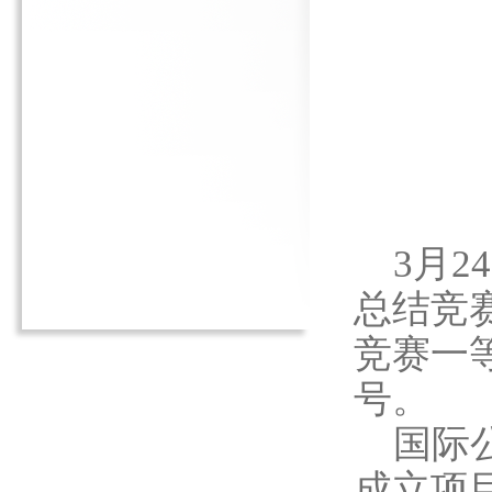
3月2
总结竞
竞赛一
号。
国际公
成立项