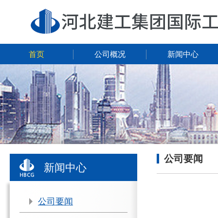
首页
公司概况
新闻中心
公司要闻
新闻中心
公司要闻