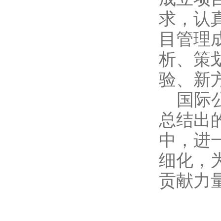
求，认
目管理
析、策
验、新
国际公
总结出
中，进
细化，
贡献力