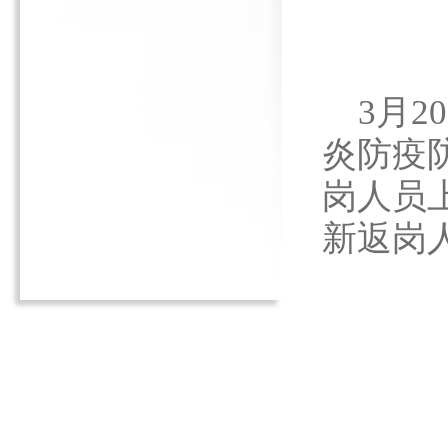
3月2
炎防疫
岗人员
新返岗