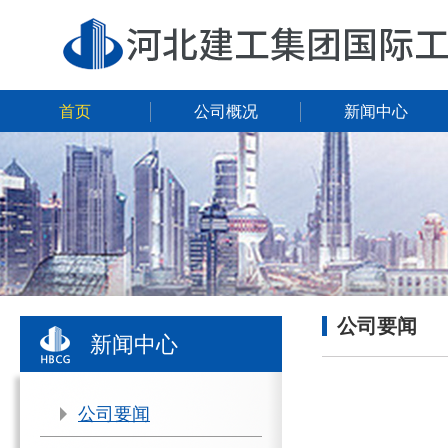
首页
公司概况
新闻中心
公司要闻
新闻中心
公司要闻